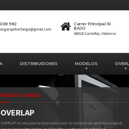
008 982
Carrer Principal 10
BAJO
tasgarajeberlanga@gmail.com
46026 Castellar, Valencia
A
DISTRIBUIDORES
MODELOS
OVER
MOVE TO SPACE
OVERLAP
OVERLAP es una puerta innovadora por su sistema de apertura original