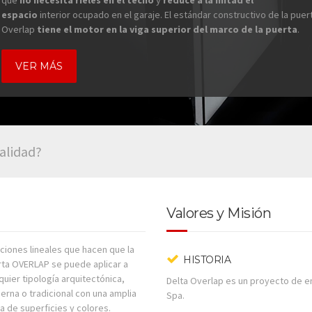
que
no necesita rieles en el techo
y
reduce a la mitad el
espacio
interior ocupado en el garaje. El estándar constructivo de la puert
Overlap
tiene el motor en la viga superior del marco de la puerta
.
VER MÁS
calidad?
Valores y Misión
ciones lineales que hacen que la
HISTORIA
ta OVERLAP se puede aplicar a
quier tipología arquitectónica,
Delta Overlap es un proyecto de e
rna o tradicional con una amplia
Spa.
 de superficies y colores.