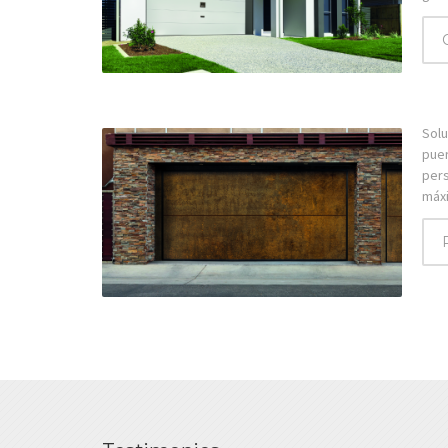
Solu
puer
pers
máxi