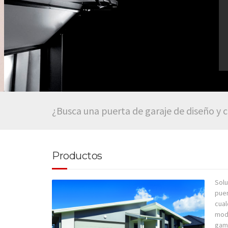
¿Busca una puerta de garaje de diseño y 
Productos
Solu
puer
cual
mode
gama